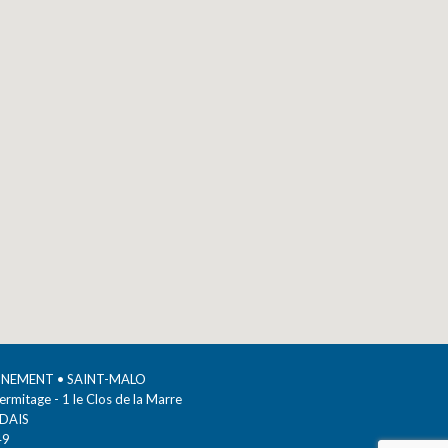
ONNEMENT
• SAINT-MALO
Hermitage - 1 le Clos de la Marre
DAIS
49