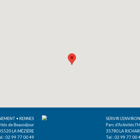
NNEMENT
• RENNES
SERVIR L'ENVIR
vités de Beauséjour
Parc d'Activités l'
35520
LA MÉZIÈRE
35780
LA RICHAR
el :
02 99 77 00 49
Tel :
02 99 77 00 